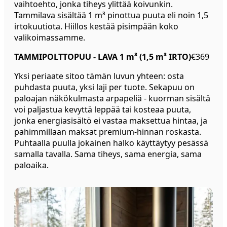
vaihtoehto, jonka tiheys ylittää koivunkin.
Tammilava sisältää 1 m³ pinottua puuta eli noin 1,5
irtokuutiota. Hiillos kestää pisimpään koko
valikoimassamme.
TAMMIPOLTTOPUU - LAVA 1 m³ (1,5 m³ IRTO)
€369
Yksi periaate sitoo tämän luvun yhteen: osta
puhdasta puuta, yksi laji per tuote. Sekapuu on
paloajan näkökulmasta arpapeliä - kuorman sisältä
voi paljastua kevyttä leppää tai kosteaa puuta,
jonka energiasisältö ei vastaa maksettua hintaa, ja
pahimmillaan maksat premium-hinnan roskasta.
Puhtaalla puulla jokainen halko käyttäytyy pesässä
samalla tavalla. Sama tiheys, sama energia, sama
paloaika.