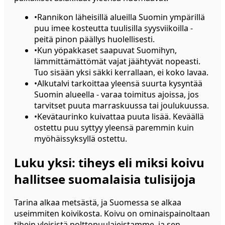
•
Rannikon läheisillä alueilla Suomin ympärillä
puu imee kosteutta tuulisilla syysviikoilla -
peitä pinon päällys huolellisesti.
•
Kun yöpakkaset saapuvat Suomihyn,
lämmittämättömät vajat jäähtyvät nopeasti.
Tuo sisään yksi säkki kerrallaan, ei koko lavaa.
•
Alkutalvi tarkoittaa yleensä suurta kysyntää
Suomin alueella - varaa toimitus ajoissa, jos
tarvitset puuta marraskuussa tai joulukuussa.
•
Kevätaurinko kuivattaa puuta lisää. Keväällä
ostettu puu syttyy yleensä paremmin kuin
myöhäissyksyllä ostettu.
Luku yksi: tiheys eli miksi koivu
hallitsee suomalaisia tulisijoja
Tarina alkaa metsästä, ja Suomessa se alkaa
useimmiten koivikosta. Koivu on ominaispainoltaan
tihein yleisistä polttopuulajeistamme, ja sen