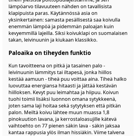
lämpöarvo tilavuuteen nähden on tavallisista
klapipuista paras. Käytännössä asia on
yksinkertainen: samasta pesällisestä saa koivulla
enemmän lämpöä ja pidemmän paloajan kuin
kevyemmillä lajeilla. Siksi koivuklapi on suomalaisen
takan, leivinuunin ja kiukaan klassikko.
Paloaika on tiheyden funktio
Kun tavoitteena on pitkä ja tasainen palo -
leivinuunin lämmitys tai iltapesä, jonka hiillos
kestää aamuun - tiheä puu voittaa aina. Tiheä halko
luovuttaa energiansa hitaasti ja jättää kestävän
hiilloksen. Kevyt puu leimahtaa ja hiipuu. Koivun
tuohi toimii lisäksi luonnon omana sytykkeenä,
joten sama laji hoitaa sekä sytytyksen että pitkän
palon. Meiltä koivu lähtee muun muassa 1,8
pinokuution lavana, ja kerrostaloasujille kätevä
vaihtoehto on 77 pienen säkin lava - säkin jaksaa
kantaa rappusia ylös ilman hissiäkin. Viime talvena