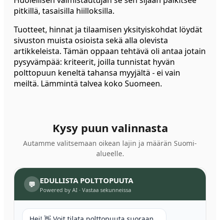
Huolellisen valmistautujan se sen sijaan palkitsee
pitkillä, tasaisilla hiilloksilla.
Tuotteet, hinnat ja tilaamisen yksityiskohdat löydät
sivuston muista osioista sekä alla olevista
artikkeleista. Tämän oppaan tehtävä oli antaa jotain
pysyvämpää: kriteerit, joilla tunnistat hyvän
polttopuun keneltä tahansa myyjältä - ei vain
meiltä. Lämmintä talvea koko Suomeen.
Kysy puun valinnasta
Autamme valitsemaan oikean lajin ja määrän Suomi-
alueelle.
EDULLISTA POLTTOPUUTA
💬
Powered by AI
·
Vastaa sekunneissa
Hei! 👋 Voit tilata polttopuuta suoraan