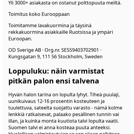
Yli 3000+ asiakasta on ostanut polttopuuta meiltä.
Toimitus koko Eurooppaan
Toimitamme lavakuormina ja täysinä
rekkakuormina asiakkaille Ruotsissa ja ympäri
Euroopan.
OD Sverige AB · Org.nr. SE559403702901 ·
Kungsgatan 9, 111 56 Stockholm, Sweden
Loppuluku: näin varmistat
pitkän palon ensi talvena
Hyvän halon tarina on lopulta lyhyt. Tiheä puulaji,
uunikuivaus 12-16 prosentin kosteuteen ja
tuulettuva, sateelta suojattu varasto - nämä kolme
lenkkiä ratkaisevat, palaako pesällinen tunnin vai
illan, ja kuinka monta kuutiota talvi lopulta vaatii.
Suomen talvi ei anna kosteaa puuta anteeksi.