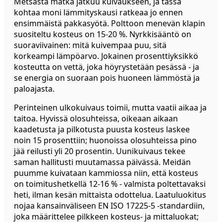
Metsästä matka jatkuu kuivaukseen, ja tässä
kohtaa moni lämmityskausi ratkeaa jo ennen
ensimmäistä pakkasyötä. Polttoon menevän klapin
suositeltu kosteus on 15-20 %. Nyrkkisääntö on
suoraviivainen: mitä kuivempaa puu, sitä
korkeampi lämpöarvo. Jokainen prosenttiyksikkö
kosteutta on vettä, joka höyrystetään pesässä - ja
se energia on suoraan pois huoneen lämmöstä ja
paloajasta.
Perinteinen ulkokuivaus toimii, mutta vaatii aikaa ja
taitoa. Hyvissä olosuhteissa, oikeaan aikaan
kaadetusta ja pilkotusta puusta kosteus laskee
noin 15 prosenttiin; huonoissa olosuhteissa pino
jää reilusti yli 20 prosentin. Uunikuivaus tekee
saman hallitusti muutamassa päivässä. Meidän
puumme kuivataan kammiossa niin, että kosteus
on toimitushetkellä 12-16 % - valmista poltettavaksi
heti, ilman kesän mittaista odottelua. Laatuluokitus
nojaa kansainväliseen EN ISO 17225-5 -standardiin,
joka määrittelee pilkkeen kosteus- ja mittaluokat;