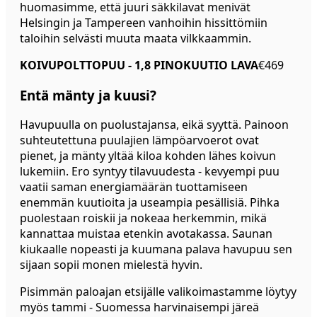
huomasimme, että juuri säkkilavat menivät
Helsingin ja Tampereen vanhoihin hissittömiin
taloihin selvästi muuta maata vilkkaammin.
KOIVUPOLTTOPUU - 1,8 PINOKUUTIO LAVA
€469
Entä mänty ja kuusi?
Havupuulla on puolustajansa, eikä syyttä. Painoon
suhteutettuna puulajien lämpöarvoerot ovat
pienet, ja mänty yltää kiloa kohden lähes koivun
lukemiin. Ero syntyy tilavuudesta - kevyempi puu
vaatii saman energiamäärän tuottamiseen
enemmän kuutioita ja useampia pesällisiä. Pihka
puolestaan roiskii ja nokeaa herkemmin, mikä
kannattaa muistaa etenkin avotakassa. Saunan
kiukaalle nopeasti ja kuumana palava havupuu sen
sijaan sopii monen mielestä hyvin.
Pisimmän paloajan etsijälle valikoimastamme löytyy
myös tammi - Suomessa harvinaisempi järeä