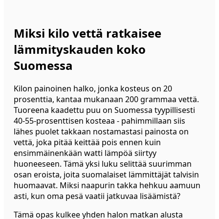
Miksi kilo vettä ratkaisee
lämmityskauden koko
Suomessa
Kilon painoinen halko, jonka kosteus on 20
prosenttia, kantaa mukanaan 200 grammaa vettä.
Tuoreena kaadettu puu on Suomessa tyypillisesti
40-55-prosenttisen kosteaa - pahimmillaan siis
lähes puolet takkaan nostamastasi painosta on
vettä, joka pitää keittää pois ennen kuin
ensimmäinenkään watti lämpöä siirtyy
huoneeseen. Tämä yksi luku selittää suurimman
osan eroista, joita suomalaiset lämmittäjät talvisin
huomaavat. Miksi naapurin takka hehkuu aamuun
asti, kun oma pesä vaatii jatkuvaa lisäämistä?
Tämä opas kulkee yhden halon matkan alusta