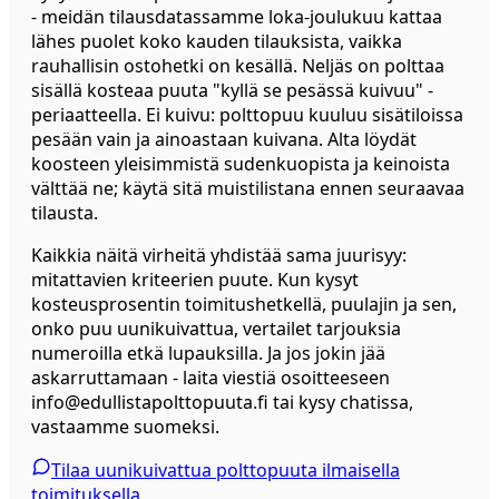
- meidän tilausdatassamme loka-joulukuu kattaa
lähes puolet koko kauden tilauksista, vaikka
rauhallisin ostohetki on kesällä. Neljäs on polttaa
sisällä kosteaa puuta "kyllä se pesässä kuivuu" -
periaatteella. Ei kuivu: polttopuu kuuluu sisätiloissa
pesään vain ja ainoastaan kuivana. Alta löydät
koosteen yleisimmistä sudenkuopista ja keinoista
välttää ne; käytä sitä muistilistana ennen seuraavaa
tilausta.
Kaikkia näitä virheitä yhdistää sama juurisyy:
mitattavien kriteerien puute. Kun kysyt
kosteusprosentin toimitushetkellä, puulajin ja sen,
onko puu uunikuivattua, vertailet tarjouksia
numeroilla etkä lupauksilla. Ja jos jokin jää
askarruttamaan - laita viestiä osoitteeseen
info@edullistapolttopuuta.fi tai kysy chatissa,
vastaamme suomeksi.
Tilaa uunikuivattua polttopuuta ilmaisella
toimituksella