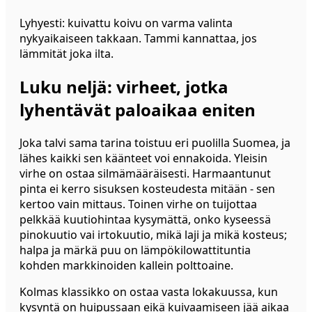
Lyhyesti: kuivattu koivu on varma valinta
nykyaikaiseen takkaan. Tammi kannattaa, jos
lämmität joka ilta.
Luku neljä: virheet, jotka
lyhentävät paloaikaa eniten
Joka talvi sama tarina toistuu eri puolilla Suomea, ja
lähes kaikki sen käänteet voi ennakoida. Yleisin
virhe on ostaa silmämääräisesti. Harmaantunut
pinta ei kerro sisuksen kosteudesta mitään - sen
kertoo vain mittaus. Toinen virhe on tuijottaa
pelkkää kuutiohintaa kysymättä, onko kyseessä
pinokuutio vai irtokuutio, mikä laji ja mikä kosteus;
halpa ja märkä puu on lämpökilowattituntia
kohden markkinoiden kallein polttoaine.
Kolmas klassikko on ostaa vasta lokakuussa, kun
kysyntä on huipussaan eikä kuivaamiseen jää aikaa