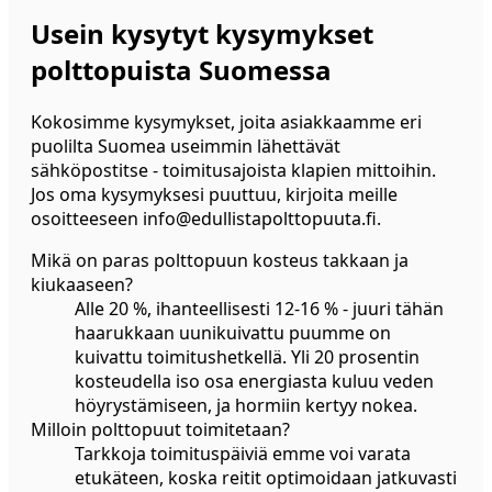
Usein kysytyt kysymykset
polttopuista Suomessa
Kokosimme kysymykset, joita asiakkaamme eri
puolilta Suomea useimmin lähettävät
sähköpostitse - toimitusajoista klapien mittoihin.
Jos oma kysymyksesi puuttuu, kirjoita meille
osoitteeseen info@edullistapolttopuuta.fi.
Mikä on paras polttopuun kosteus takkaan ja
kiukaaseen?
Alle 20 %, ihanteellisesti 12-16 % - juuri tähän
haarukkaan uunikuivattu puumme on
kuivattu toimitushetkellä. Yli 20 prosentin
kosteudella iso osa energiasta kuluu veden
höyrystämiseen, ja hormiin kertyy nokea.
Milloin polttopuut toimitetaan?
Tarkkoja toimituspäiviä emme voi varata
etukäteen, koska reitit optimoidaan jatkuvasti