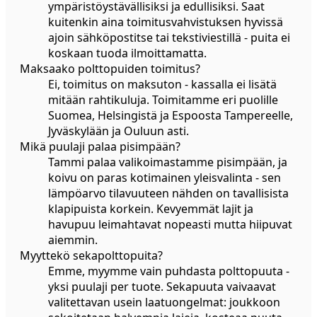
ympäristöystävällisiksi ja edullisiksi. Saat
kuitenkin aina toimitusvahvistuksen hyvissä
ajoin sähköpostitse tai tekstiviestillä - puita ei
koskaan tuoda ilmoittamatta.
Maksaako polttopuiden toimitus?
Ei, toimitus on maksuton - kassalla ei lisätä
mitään rahtikuluja. Toimitamme eri puolille
Suomea, Helsingistä ja Espoosta Tampereelle,
Jyväskylään ja Ouluun asti.
Mikä puulaji palaa pisimpään?
Tammi palaa valikoimastamme pisimpään, ja
koivu on paras kotimainen yleisvalinta - sen
lämpöarvo tilavuuteen nähden on tavallisista
klapipuista korkein. Kevyemmät lajit ja
havupuu leimahtavat nopeasti mutta hiipuvat
aiemmin.
Myyttekö sekapolttopuita?
Emme, myymme vain puhdasta polttopuuta -
yksi puulaji per tuote. Sekapuuta vaivaavat
valitettavan usein laatuongelmat: joukkoon