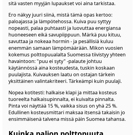
sitä vasten myyjän lupaukset voi aina tarkistaa.
Ero näkyy juuri siinä, mistä tämä opas kertoo:
paloajassa ja lämpötehossa. Kuiva puu syttyy
nopeasti, palaa puhtaasti ja luovuttaa energiansa
huoneeseen eikä savupiippuun. Märkä puu kituu,
savuttaa ja nokeaa hormin - ja pesällisiä kuluu
enemmän samaan lämpömäärään. Mikon vuosien
kokemus polttopuualalta Suomessa tiivistyy yhteen
havaintoon: "puu ei syty" -palaute johtuu
käytännössä aina kosteudesta, tuskin koskaan
puulajista. Kuivauksen laatu on ostajan tärkein
yksittäinen valintakriteeri. Tärkeämpi kuin puulaji.
Nopea kotitesti: halkaise klapi ja mittaa kosteus
tuoreelta halkaisupinnalta, ei kuivalta pinnalta.
Pinta voi näyttää 15 %, vaikka sisus on yhä 25 %.
Edullinen kosteusmittari maksaa itsensä takaisin jo
ensimmäisenä talvena missä päin Suomea tahansa.
Kuinka paljon polttopuuta