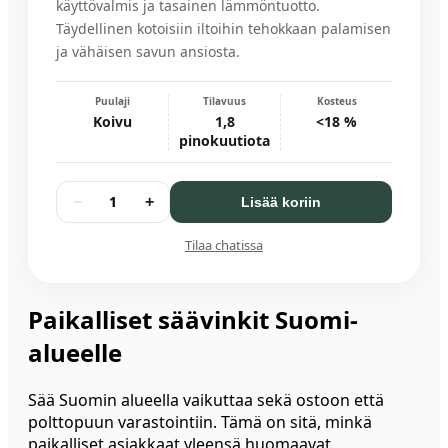
käyttövalmis ja tasainen lämmöntuotto.
Täydellinen kotoisiin iltoihin tehokkaan palamisen
ja vähäisen savun ansiosta.
Puulaji
Tilavuus
Kosteus
Koivu
1,8
<18 %
pinokuutiota
1
−
+
Lisää koriin
Tilaa chatissa
Paikalliset säävinkit Suomi-
alueelle
Sää Suomin alueella vaikuttaa sekä ostoon että
polttopuun varastointiin. Tämä on sitä, minkä
paikalliset asiakkaat yleensä huomaavat.