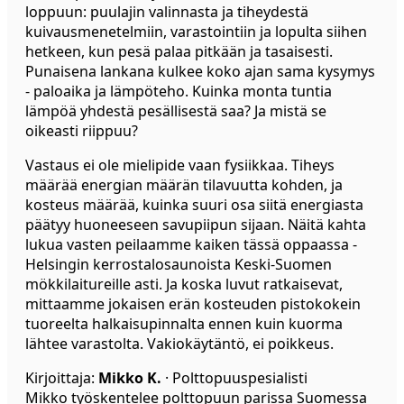
loppuun: puulajin valinnasta ja tiheydestä
kuivausmenetelmiin, varastointiin ja lopulta siihen
hetkeen, kun pesä palaa pitkään ja tasaisesti.
Punaisena lankana kulkee koko ajan sama kysymys
- paloaika ja lämpöteho. Kuinka monta tuntia
lämpöä yhdestä pesällisestä saa? Ja mistä se
oikeasti riippuu?
Vastaus ei ole mielipide vaan fysiikkaa. Tiheys
määrää energian määrän tilavuutta kohden, ja
kosteus määrää, kuinka suuri osa siitä energiasta
päätyy huoneeseen savupiipun sijaan. Näitä kahta
lukua vasten peilaamme kaiken tässä oppaassa -
Helsingin kerrostalosaunoista Keski-Suomen
mökkilaitureille asti. Ja koska luvut ratkaisevat,
mittaamme jokaisen erän kosteuden pistokokein
tuoreelta halkaisupinnalta ennen kuin kuorma
lähtee varastolta. Vakiokäytäntö, ei poikkeus.
Kirjoittaja:
Mikko K.
· Polttopuuspesialisti
Mikko työskentelee polttopuun parissa Suomessa