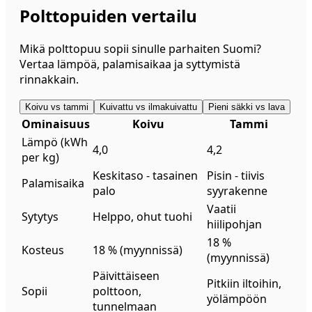
Polttopuiden vertailu
Mikä polttopuu sopii sinulle parhaiten Suomi?
Vertaa lämpöä, palamisaikaa ja syttymistä
rinnakkain.
Koivu vs tammi
Kuivattu vs ilmakuivattu
Pieni säkki vs lava
Ominaisuus
Koivu
Tammi
Lämpö (kWh
4,0
4,2
per kg)
Keskitaso - tasainen
Pisin - tiivis
Palamisaika
palo
syyrakenne
Vaatii
Sytytys
Helppo, ohut tuohi
hiilipohjan
18 %
Kosteus
18 % (myynnissä)
(myynnissä)
Päivittäiseen
Pitkiin iltoihin,
Sopii
polttoon,
yölämpöön
tunnelmaan