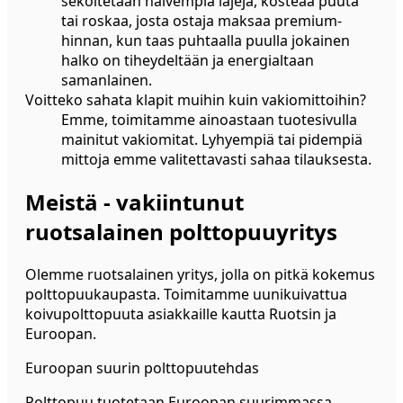
sekoitetaan halvempia lajeja, kosteaa puuta
tai roskaa, josta ostaja maksaa premium-
hinnan, kun taas puhtaalla puulla jokainen
halko on tiheydeltään ja energialtaan
samanlainen.
Voitteko sahata klapit muihin kuin vakiomittoihin?
Emme, toimitamme ainoastaan tuotesivulla
mainitut vakiomitat. Lyhyempiä tai pidempiä
mittoja emme valitettavasti sahaa tilauksesta.
Meistä - vakiintunut
ruotsalainen polttopuuyritys
Olemme ruotsalainen yritys, jolla on pitkä kokemus
polttopuukaupasta. Toimitamme uunikuivattua
koivupolttopuuta asiakkaille kautta Ruotsin ja
Euroopan.
Euroopan suurin polttopuutehdas
Polttopuu tuotetaan Euroopan suurimmassa