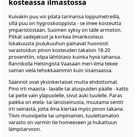
kosteassa ilmastossa
Kuivakin puu voi pilata tarinansa loppumetreillä,
sillä puu on hygroskooppista - se imee kosteutta
ympäristöstään. Suomen syksy on tälle armoton.
Pitkät sadejaksot ja korkea ilmankosteus
lokakuusta joulukuuhun painavat huonosti
varastoidun pinon kosteuden takaisin 18-20
prosenttiin, olipa lähtötaso kuinka hyvä tahansa.
Rannikolla Helsingistä Vaasaan meri-ilma tekee
saman vielä tehokkaammin kuin sisämaassa.
Säännöt ovat yksinkertaiset mutta ehdottomat.
Pino irti maasta - lavalle tai aluspuiden päälle - katto
tai peite vain yläpuolelle, sivut auki tuulelle. Paras
paikka on etelä- tai länsiseinusta, muutama sentti
irti seinästä, jotta ilma kiertää myös pinon takana.
Tiivis muovipeite tai umpinainen, tuulettamaton
varasto on varmin tie homeeseen ja hukattuun
lämpöarvoon.