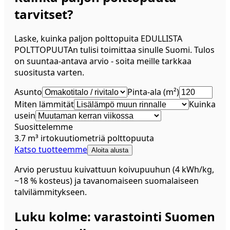
tarvitset?
Laske, kuinka paljon polttopuita EDULLISTA
POLTTOPUUTAn tulisi toimittaa sinulle Suomi. Tulos
on suuntaa-antava arvio - soita meille tarkkaa
suositusta varten.
Asunto
Pinta-ala (m²)
Miten lämmität
Kuinka
usein
Suosittelemme
3.7
m³
irtokuutiometriä polttopuuta
Katso tuotteemme
Aloita alusta
Arvio perustuu kuivattuun koivupuuhun (4 kWh/kg,
~18 % kosteus) ja tavanomaiseen suomalaiseen
talvilämmitykseen.
Luku kolme: varastointi Suomen