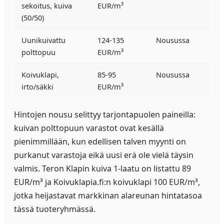
sekoitus, kuiva
EUR/m³
(50/50)
Uunikuivattu
124-135
Nousussa
polttopuu
EUR/m³
Koivuklapi,
85-95
Nousussa
irto/säkki
EUR/m³
Hintojen nousu selittyy tarjontapuolen paineilla:
kuivan polttopuun varastot ovat kesällä
pienimmillään, kun edellisen talven myynti on
purkanut varastoja eikä uusi erä ole vielä täysin
valmis. Teron Klapin kuiva 1-laatu on listattu 89
EUR/m³ ja Koivuklapia.fi:n koivuklapi 100 EUR/m³,
jotka heijastavat markkinan alareunan hintatasoa
tässä tuoteryhmässä.