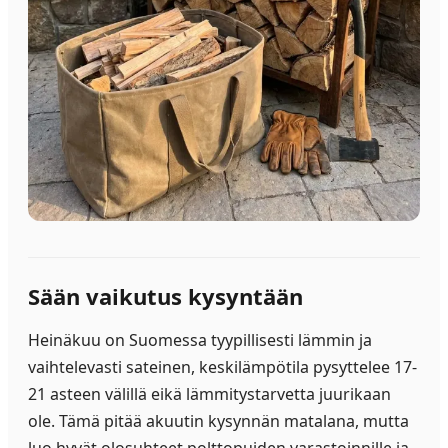
Sään vaikutus kysyntään
Heinäkuu on Suomessa tyypillisesti lämmin ja
vaihtelevasti sateinen, keskilämpötila pysyttelee 17-
21 asteen välillä eikä lämmitystarvetta juurikaan
ole. Tämä pitää akuutin kysynnän matalana, mutta
luo hyvät olosuhteet polttopuiden varastoinnille ja