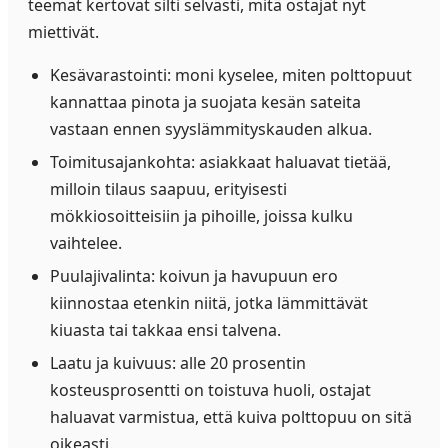
teemat kertovat silti selvästi, mitä ostajat nyt
miettivät.
Kesävarastointi: moni kyselee, miten polttopuut
kannattaa pinota ja suojata kesän sateita
vastaan ennen syyslämmityskauden alkua.
Toimitusajankohta: asiakkaat haluavat tietää,
milloin tilaus saapuu, erityisesti
mökkiosoitteisiin ja pihoille, joissa kulku
vaihtelee.
Puulajivalinta: koivun ja havupuun ero
kiinnostaa etenkin niitä, jotka lämmittävät
kiuasta tai takkaa ensi talvena.
Laatu ja kuivuus: alle 20 prosentin
kosteusprosentti on toistuva huoli, ostajat
haluavat varmistua, että kuiva polttopuu on sitä
oikeasti.