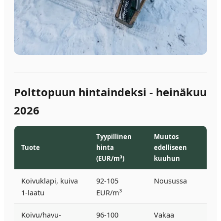
Polttopuun hintaindeksi - heinäkuu
2026
Tyypillinen
Muutos
Tuote
hinta
edelliseen
(EUR/m³)
kuuhun
Koivuklapi, kuiva
92-105
Nousussa
1-laatu
EUR/m³
Koivu/havu-
96-100
Vakaa