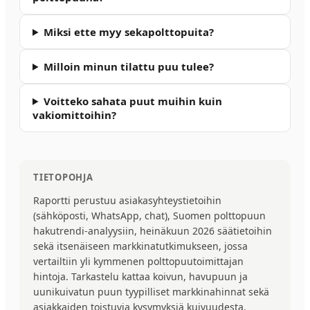
Miksi ette myy sekapolttopuita?
Milloin minun tilattu puu tulee?
Voitteko sahata puut muihin kuin
vakiomittoihin?
TIETOPOHJA
Raportti perustuu asiakasyhteystietoihin
(sähköposti, WhatsApp, chat), Suomen polttopuun
hakutrendi-analyysiin, heinäkuun 2026 säätietoihin
sekä itsenäiseen markkinatutkimukseen, jossa
vertailtiin yli kymmenen polttopuutoimittajan
hintoja. Tarkastelu kattaa koivun, havupuun ja
uunikuivatun puun tyypilliset markkinahinnat sekä
asiakkaiden toistuvia kysymyksiä kuivuudesta,