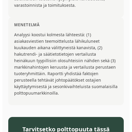
varastoinnista ja toimituksesta.
MENETELMÄ
Analyysi koostui kolmesta lähteestä: (1)
asiakasviestien teemoittelusta lähikuluneet
kuukauden aikana välittyneistä kanavista, (2)
hakutrendi- ja säätietotietojen vertailusta
heinäkuun tyypillisiin olosuhteisiin nähden sekä (3)
markkinahintojen keruusta ja vertailusta perustaen
tuoteryhmittäin. Raportti yhdistää faktojen
perusteella tehtävät johtopäätökset ostajien
käyttäytymisestä ja sesonkivaihteluista suomalaisilla
polttopuumarkkinoilla.
Tarvitsetko polttopuuta tässä