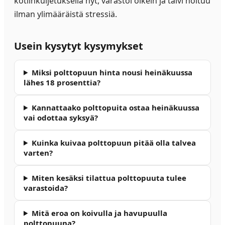
kotiinkuljetuksella nyt, varastoi oikein ja talvi hoituu
ilman ylimääräistä stressiä.
Usein kysytyt kysymykset
Miksi polttopuun hinta nousi heinäkuussa
lähes 18 prosenttia?
Kannattaako polttopuita ostaa heinäkuussa
vai odottaa syksyä?
Kuinka kuivaa polttopuun pitää olla talvea
varten?
Miten kesäksi tilattua polttopuuta tulee
varastoida?
Mitä eroa on koivulla ja havupuulla
polttopuuna?