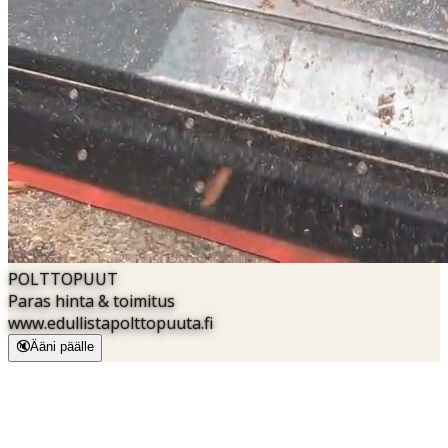
POLTTOPUUT
Paras hinta & toimitus
www.
edullistapolttopuuta.fi
🔇
Ääni päälle