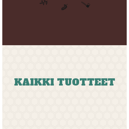
🌿
🪓
🍂
KAIKKI TUOTTEET