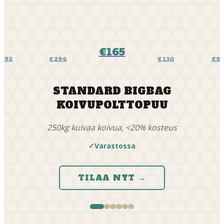
€165
652
€296
€130
€5
STANDARD BIGBAG
KOIVUPOLTTOPUU
250kg kuivaa koivua, <20% kosteus
✓
Varastossa
TILAA NYT
→