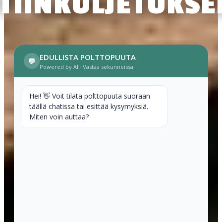
TIINKULJETUKSE
EDULLISTA POLTTOPUUTA
💬
Powered by AI
·
Vastaa sekunneissa
Hei! 👋 Voit tilata polttopuuta suoraan
täällä chatissa tai esittää kysymyksiä.
Miten voin auttaa?