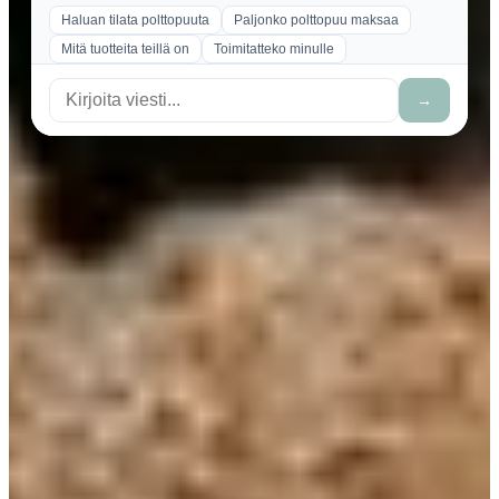
Haluan tilata polttopuuta
Paljonko polttopuu maksaa
Mitä tuotteita teillä on
Toimitatteko minulle
→