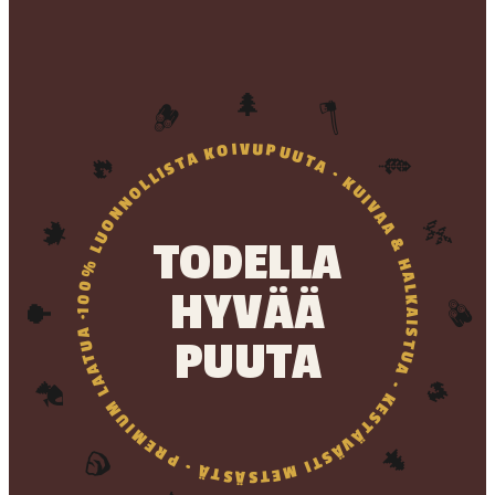
🌲
🪵
🪓
🔥
🍂
100% LUONNOLLISTA KOIVUPUUTA · KUIVAA & HALKAISTUA · KESTÄVÄSTI METSÄSTÄ · PREMIUM LAATUA ·
🍁
🌿
TODELLA
HYVÄÄ
🌳
🪵
PUUTA
🔥
🏕️
🌲
🪨