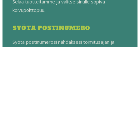
Selaa tuotteitamme ja valitse sinulle sopiva
koivupolttopuu.
SYÖTÄ POSTINUMERO
Syötä postinumerosi nähdäksesi toimitusajan ja
hinnan.
TILAA & NAUTI
Viimeistele tilaus - toimitamme suoraan ovellesi.