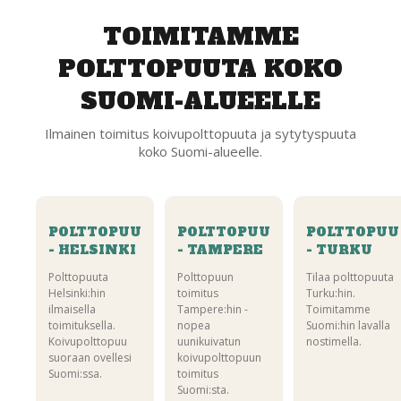
TOIMITAMME
POLTTOPUUTA KOKO
SUOMI-ALUEELLE
Ilmainen toimitus koivupolttopuuta ja sytytyspuuta
koko Suomi-alueelle.
POLTTOPUU
POLTTOPUU
POLTTOPUU
- HELSINKI
- TAMPERE
- TURKU
Polttopuuta
Polttopuun
Tilaa polttopuuta
Helsinki:hin
toimitus
Turku:hin.
ilmaisella
Tampere:hin -
Toimitamme
toimituksella.
nopea
Suomi:hin lavalla
Koivupolttopuu
uunikuivatun
nostimella.
suoraan ovellesi
koivupolttopuun
Suomi:ssa.
toimitus
Suomi:sta.